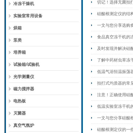
切记！选择无菌拍
冷冻干燥机
硅酸根测定仪的结
实验室常用设备
一文与您分享选购
烘箱
食品真空冻干机的
泵类
及时发现并解决硅
培养箱
了解中药材虫草冻
试验箱/试验机
低温气浴恒温振荡
光学测量仪
拍打式均质器的常
磁力搅拌器
注意！正确使用硅
电热板
低温实验室冻干机
灭菌器
一文与您分享硅酸
真空气氛炉
硅酸根测定仪的一