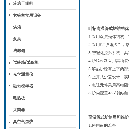
冷冻干燥机
实验室常用设备
烘箱
叶拓高温管式炉结构优
1.采用双层壳体结构
泵类
2.采用KF快速法兰
培养箱
3.智能化控温系统，具
4.炉膛材料采用高纯
试验箱/试验机
5.解热炉瞠有上下两
光学测量仪
6.上开式炉盖设计，
7.电阻元件采用高电
磁力搅拌器
8.炉内配置485转
电热板
灭菌器
高温管式炉使用和维护
真空气氛炉
1.使用前的准备：