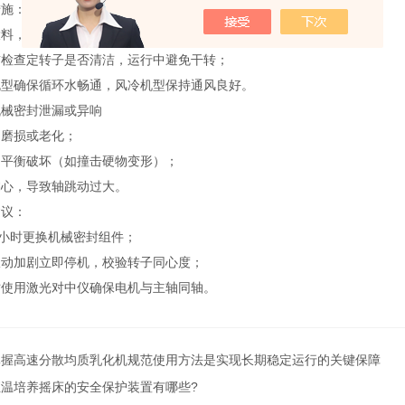
施：
，控制罐内液位不超过工作容积的70%；
查定转子是否清洁，运行中避免干转；
确保循环水畅通，风冷机型保持通风良好。
密封泄漏或异响
损或老化；
衡破坏（如撞击硬物变形）；
，导致轴跳动过大。
议：
小时更换机械密封组件；
加剧立即停机，校验转子同心度；
用激光对中仪确保电机与主轴同轴。
掌握高速分散均质乳化机规范使用方法是实现长期稳定运行的关键保障
恒温培养摇床的安全保护装置有哪些?