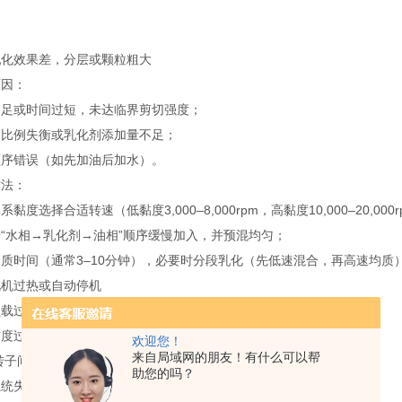
效果差，分层或颗粒粗大
因：
或时间过短，未达临界剪切强度；
例失衡或乳化剂添加量不足；
错误（如先加油后加水）。
法：
选择合适转速（低黏度3,000–8,000rpm，高黏度10,000–20,000
水相→乳化剂→油相”顺序缓慢加入，并预混均匀；
时间（通常3–10分钟），必要时分段乳化（先低速混合，再高速均质
过热或自动停机
过大或散热不良：
过高或一次性投料过多；
欢迎您！
来自局域网的朋友！有什么可以帮
子间隙堵塞，阻力剧增；
助您的吗？
失效（水冷机型）。