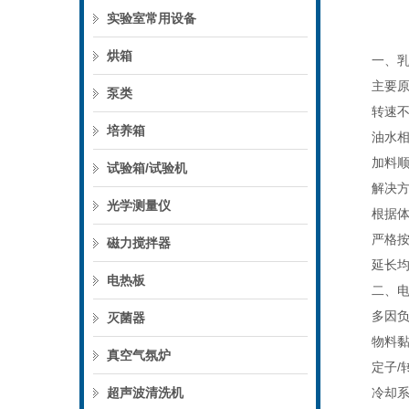
实验室常用设备
烘箱
一、乳化
主要原
泵类
转速不足
培养箱
油水相比
加料顺序
试验箱/试验机
解决方
光学测量仪
根据体系黏度
严格按“
磁力搅拌器
延长均质
电热板
二、电机
多因负载
灭菌器
物料黏度
真空气氛炉
定子/转
超声波清洗机
冷却系统