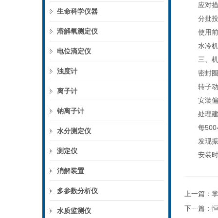
应对措
生命科学仪器
分批投料
溶解氧测定仪
使用前检
水冷机型
电位滴定仪
三、机械
浊度计
密封圈磨
转子动平
离子计
安装偏心
钠离子计
处理建
每500
水分测定仪
发现振动
测定仪
安装时使
消解装置
多参数分析仪
上一篇：
下一篇：
水质监测仪