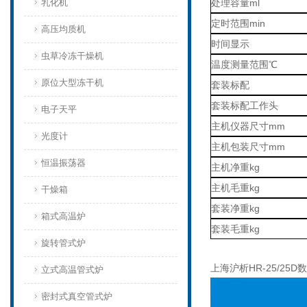
乳化机
处理容量ml
定时范围min
高压均质机
时间显示
虫草冷冻干燥机
温度测量范围℃
原位大型冻干机
套装标配
套装标配工作头
电子天平
主机仪器尺寸mm
光度计
主机包装尺寸mm
恒温振荡器
主机净重kg
主机毛重kg
干燥箱
套装净重kg
箱式高温炉
套装毛重kg
旋转管式炉
上海沪析HR-25/2
立式高温管式炉
密封式真空管式炉