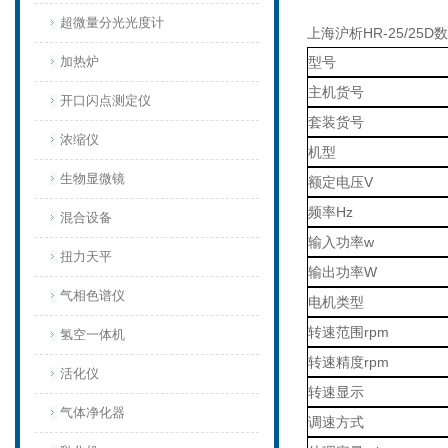
超微量分光光度计
上海沪析HR-25/2
加热炉
型号
主机货号
开口闪点测定仪
套装货号
浓缩仪
机型
生物显微镜
额定电压V
频率Hz
混合设备
输入功率w
扭力天平
输出功率W
气相色谱仪
电机类型
转速范围rpm
氢空一体机
转速精度rpm
活化仪
转速显示
气体净化器
调速方式