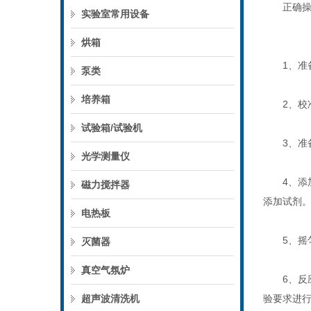
正确操
实验室常用设备
烘箱
1、准备
泵类
培养箱
2、校准
试验箱/试验机
3、准备
光学测量仪
4、添加
磁力搅拌器
添加试剂
电热板
5、摇匀
灭菌器
真空气氛炉
6、反应
超声波清洗机
验要求进