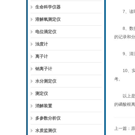
生命科学仪器
7、读取
溶解氧测定仪
8、数据
电位滴定仪
的记录和
浊度计
9、清洗
离子计
钠离子计
10、实
考。
水分测定仪
测定仪
以上是磷
的磷酸根
消解装置
多参数分析仪
上一篇：
水质监测仪