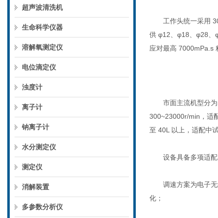
超声波清洗机
工作头统一采用 30
生命科学仪器
供 φ12、φ18、φ
溶解氧测定仪
应对最高 7000mP
电位滴定仪
浊度计
市面主流机型分为 FJ 
离子计
300~23000r/min
钠离子计
至 40L 以上，适配
水分测定仪
设备具备多项适配实
测定仪
调速方案为电子无级
消解装置
化；
多参数分析仪