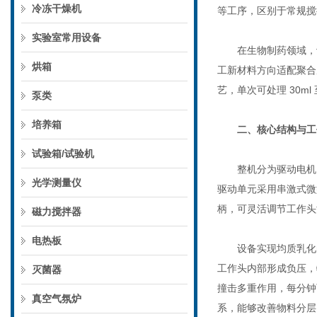
冷冻干燥机
等工序，区别于常规搅
实验室常用设备
在生物制药领域，设
烘箱
工新材料方向适配聚合
艺，单次可处理 30m
泵类
培养箱
二、核心结构与工
试验箱/试验机
整机分为驱动电机、
光学测量仪
驱动单元采用串激式微
柄，可灵活调节工作头
磁力搅拌器
电热板
设备实现均质乳化的
工作头内部形成负压，
灭菌器
撞击多重作用，每分钟
真空气氛炉
系，能够改善物料分层