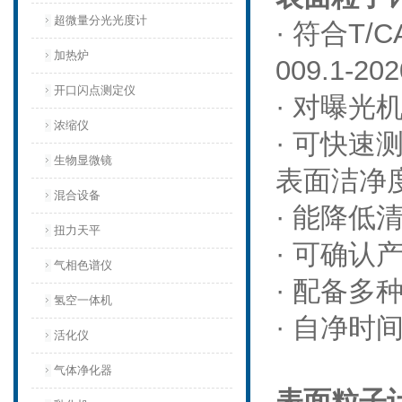
超微量分光光度计
· 符合T/CA
加热炉
009.1-2
开口闪点测定仪
· 对曝光
浓缩仪
· 可快速
生物显微镜
表面洁净
混合设备
· 能降低
扭力天平
· 可确
气相色谱仪
· 配备多
氢空一体机
· 自净时
活化仪
气体净化器
表面粒子计数