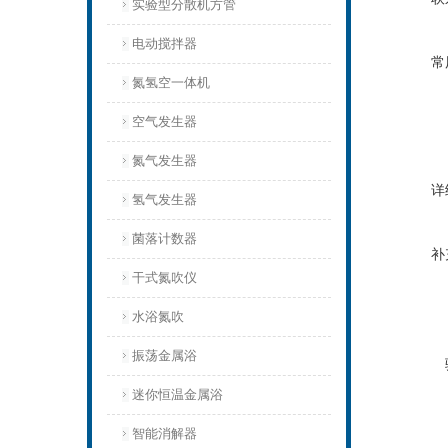
实验型分散机方管
电动搅拌器
常
氮氢空一体机
空气发生器
氮气发生器
详
氢气发生器
菌落计数器
补
干式氮吹仪
水浴氮吹
振荡金属浴
迷你恒温金属浴
智能消解器