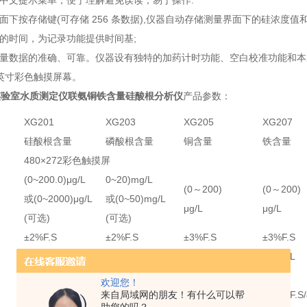
全中文提示菜单，便于理解避免误读，易于操作:
界面下按存储键(可存储 256 条数据),仪器自动存储测量界面下的硅浓度值
前的时间，为记录功能提供时间基;
测量数据的准确、可靠。仪器设有独特的加药计时功能、空白校准功能和本
5英寸彩色触摸屏幕。
实验室水质测定仪联氨铜铁含量硅酸根分析仪
产品参数：
XG201
XG203
XG205
XG207
硅酸根含量
磷酸根含量
铜含量
铁含量
480×272彩色触摸屏
(0~200.0)μg/L
0~20)mg/L
(0～200)
(0～200)
或(0~2000)μg/L
或(0~50)mg/L
μg/L
μg/L
(可选)
(可选)
±2%F.S
±2%F.S
±3%F.S
±3%F.S
0.1ug/L
0.01mg/L
0.1ug/L
0.1ug/L
≤1%F.S
欢迎您！
±1%F.S/4h
来自局域网的朋友！有什么可以帮
±1%F.S/4h
±1.5%F.S/4h
±1.5%F.S