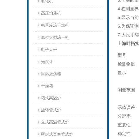
3.简洁的
乳化机
4.在测量
高压均质机
5.显示当
虫草冷冻干燥机
6.为保证
7.大尺寸
原位大型冻干机
上海叶拓
电子天平
型号
光度计
检测物质
显示
恒温振荡器
干燥箱
测量范围
箱式高温炉
示值误差
旋转管式炉
分辨率
立式高温管式炉
重复性
稳定性
密封式真空管式炉