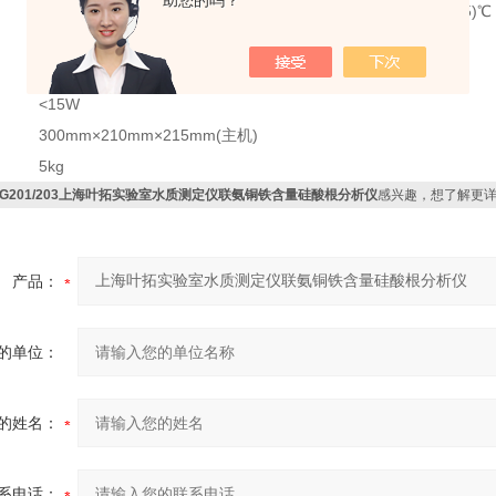
助您的吗？
(5～45)℃
(5～45)℃
(5～45)℃
(5～45)℃
≤85%RH(无冷凝)
AC220V±10%50Hz±10%
<15W
300mm×210mm×215mm(主机)
5kg
XG201/203上海叶拓实验室水质测定仪联氨铜铁含量硅酸根分析仪
感兴趣，想了解更
产品：
的单位：
的姓名：
系电话：