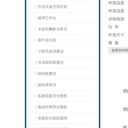
环境温度
开启式真空管式炉
环境湿度
超净工作台
供电电源
功
率
全波长酶标分析仪
外形尺寸
茶叶筛分机
重
量
如果你对
小型毛发研磨仪
冷冻组织研磨仪
组织研磨仪
旋转蒸发仪
您
实验型真空分散机
电动升降型分散机
您
实验型分散机圆管
联