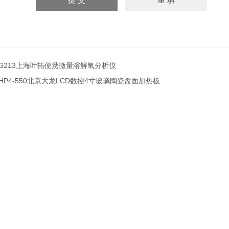
G213上海叶拓便携微量溶解氧分析仪
HP4-550北京大龙LCD数控4寸玻璃陶瓷盘面加热板