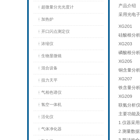
产品介绍
超微量分光光度计
采用光电
加热炉
XG201
开口闪点测定仪
硅酸根分
浓缩仪
XG203
磷酸根分
生物显微镜
XG205
混合设备
铜含量分
XG207
扭力天平
铁含量分
气相色谱仪
XG209
氢空一体机
联氨分析
主要功能
活化仪
1.仪器采
气体净化器
2.测量数