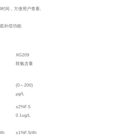
和时间，方便用户查看;
底补偿功能:
XG209
联氨含量
(0～200)
μg/L
±2%F.S
0.1ug/L
/4h
±1%F.S/4h