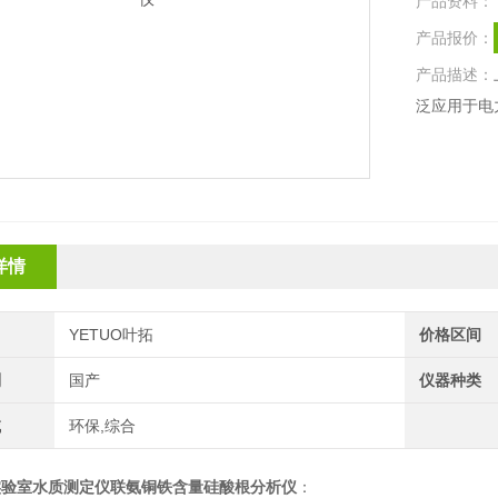
产品资料：
产品报价：
产品描述：
泛应用于电
详情
YETUO叶拓
价格区间
别
国产
仪器种类
域
环保,综合
实验室水质测定仪联氨铜铁含量硅酸根分析仪
：