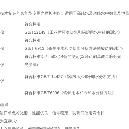
子技术制造的智能型专用光度检测仪，适用于高纯水及超纯水中微量及恒
符合标准
析仪
GB/T12149《工业循环冷却水和锅炉用水中硅的测定》
符合标准
析仪
GB/T 6913《锅炉用水和冷却水分析方法磷酸盐的测定》
符合标准DL/T 502.14铜的测定(双环己酮草酰二腙分光
析仪
光度法)
符合标准GB/T 14427《锅炉用水和冷却水分析方法》
析仪
符合标准GB/T6906《锅炉用水和冷却水分析方法》
仪
及特点
用进口单色冷光源，性能优良、信号稳定、功耗低使用寿命长;
据为直读式: