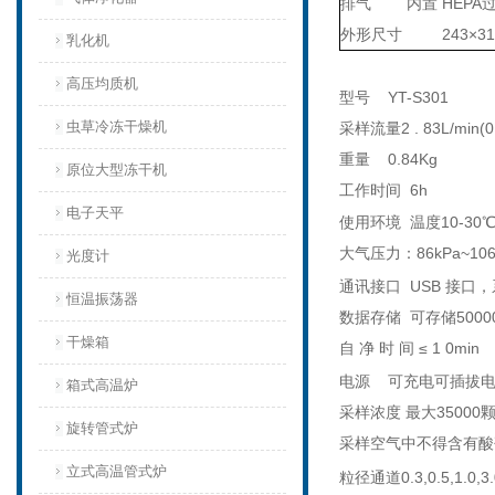
排气
内置
HEPA
过
外形尺寸
243×3
乳化机
高压均质机
型号
YT-S301
虫草冷冻干燥机
采样流量2
.
83
L/min(0
重量
0.84Kg
原位大型冻干机
工作时间
6h
电子天平
使用环境
温度10-30
大气压力：86
kPa~10
光度计
通讯接口
USB
接口，
恒温振荡器
数据存储
可存储500
干燥箱
自
净
时
间
≤
1
0
min
电源
可充电可插拔电
箱式高温炉
采样浓度
最大35000颗
旋转管式炉
采样空气中不得含有酸
立式高温管式炉
粒径通道0.3,0.5,1.0,3.0