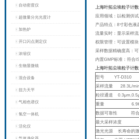
自动密度仪
上海叶拓尘埃粒子计数
应用领域：以检测供试
超微量分光光度计
产品特点：8寸彩色液
加热炉
流量实时：显示采样流
开口闪点测定仪
权限管理：可设置模块
采样数据精确度高：可
浓缩仪
内置GMP标准：符合IS
生物显微镜
上海叶拓尘埃粒子计数
型号
YT-D310
混合设备
采样流量
28.3L/mi
扭力天平
粒径通道
0.3μm,0.5
气相色谱仪
重量
6.9
数据可靠性
符
氢空一体机
最大采样浓度
活化仪
激光光源
长寿命的激
气体净化器