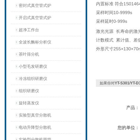
内置标准
符合1
S0146
密封式真空管式炉
采样时间10-9999
s
开启式真空管式炉
采样延时0-999
s
超净工作台
激光光源
长寿命的激
计数模式
累计值、差
全波长酶标分析仪
外形尺寸255×130×70
茶叶筛分机
小型毛发研磨仪
冷冻组织研磨仪
如果你对
YT-S301/Y
组织研磨仪
旋转蒸发仪
产品：
实验型真空分散机
电动升降型分散机
您的单位：
实验型分散机圆管