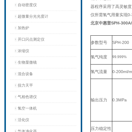
自动密度仪
器程序采用了高灵敏度
仪所需氢气用量实现0-3
超微量分光光度计
北京中惠普SPH-300A
加热炉
开口闪点测定仪
参数型号
SPH-200
浓缩仪
氢气纯度
99.999%
生物显微镜
氢气流量
0-200ml/m
混合设备
扭力天平
气相色谱仪
输出压力
0.3MPa
氢空一体机
活化仪
压力稳定性
气体净化器