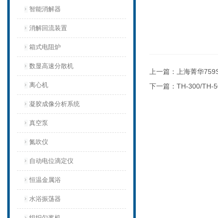
智能消解器
消解回流装置
箱式电阻炉
数显高速分散机
上一篇：
上海菁华759
离心机
下一篇：
TH-300/T
凝胶成像分析系统
真空泵
氮吹仪
自动电位滴定仪
恒温金属浴
水浴振荡器
组织匀浆机