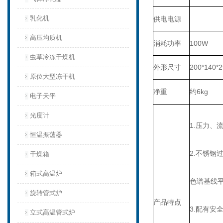
乳化机
供电电源
高压均质机
消耗功率
100W
虫草冷冻干燥机
外形尺寸
200*140*
原位大型冻干机
净重
约6kg
电子天平
光度计
1.压力
恒温振荡器
2.不锈钢
干燥箱
箱式高温炉
色谱基线
旋转管式炉
产品特点
3.配有安
立式高温管式炉