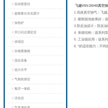
自动密度仪
飞越VSV-20/40
1.高效真空抽气：飞
超微量分光光度计
2. 吸附脱泡效果好
加热炉
3.防反油设计：防反
开口闪点测定仪
4. 单级结构：该系
5. 工业级应用：该
浓缩仪
6. *的适应能力：不同
生物显微镜
混合设备
扭力天平
气相色谱仪
氢空一体机
活化仪
气体净化器