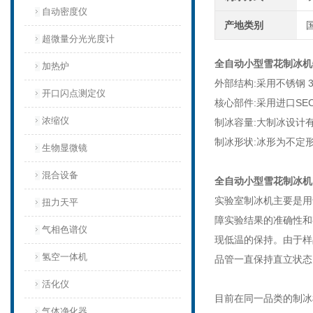
自动密度仪
产地类别
超微量分光光度计
全自动小型雪花制冰机
加热炉
外部结构:采用不锈钢
开口闪点测定仪
核心部件:采用进口S
浓缩仪
制冰容量:大制冰设计
制冰形状:冰形为不定
生物显微镜
混合设备
全自动小型雪花制冰机
实验室制冰机主要是用
扭力天平
障实验结果的准确性和
气相色谱仪
现低温的保持。由于样
氢空一体机
品管一直保持直立状态
活化仪
目前在同一品类的制冰
气体净化器