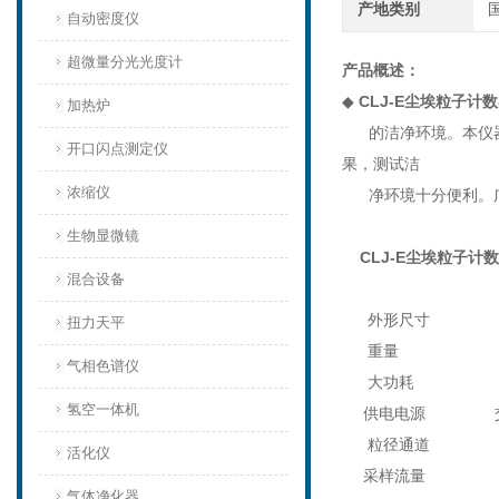
产地类别
自动密度仪
超微量分光光度计
产品概述：
◆
CLJ-E尘埃粒子计
加热炉
的洁净环境。本仪器
开口闪点测定仪
果，测试洁
浓缩仪
净环境十分便利。广
生物显微镜
CLJ-E尘埃粒子计
混合设备
外形尺寸
2
扭力天平
重量
4
气相色谱仪
大功耗
1
氢空一体机
供电电源
交
粒径通道
0
活化仪
采样流量
2.
气体净化器