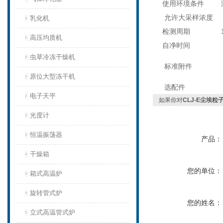
使用环境条件
温
允许大采样浓度
3
乳化机
检测周期
1-
高压均质机
自净时间
≤
虫草冷冻干燥机
采
标准附件
操
原位大型冻干机
选配件
温
电子天平
如果你对
CLJ-E尘埃粒
光度计
恒温振荡器
产品：
干燥箱
您的单位：
箱式高温炉
旋转管式炉
您的姓名：
立式高温管式炉