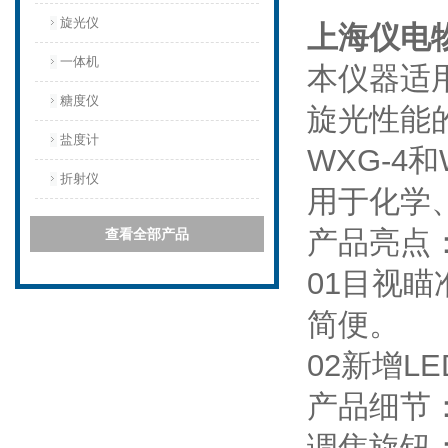
旋光仪
上海仪电
一体机
本仪器适
糖度仪
旋光性能
盐度计
WXG-4和
折射仪
用于化学
产品亮点
查看全部产品
01目视
简便。
02新增L
产品细节
调焦旋钮