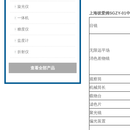
旋光仪
上海彼爱姆SGZY-0
一体机
目镜
糖度仪
盐度计
无限远平场
折射仪
消色差物镜
查看全部产品
观察筒
机械筒长
载物台
滤色片
聚光镜
偏光装置