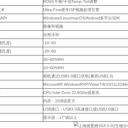
ROI白平衡/手动Temp-Tint调整
技术
Ultra-Fine硬件ISP视频处理引擎
API
Windows/Linux/macOS/Android多平台SDK
图像和视频
自然冷却
摄氏度)
-10~50
摄氏度)
-20~60
30~80%RH
10~60%RH
相机通过USB3.0接口供电(兼容USB2.0)
MicrosoftR WindowsRXP/Vista/7/8/10/11(32&
置
CPU:Intel Core 22.8GHz或更高
内存：2GB或更大
USB接口：USB3.0高速接口或USB2.0接口
显示器：17"或以上