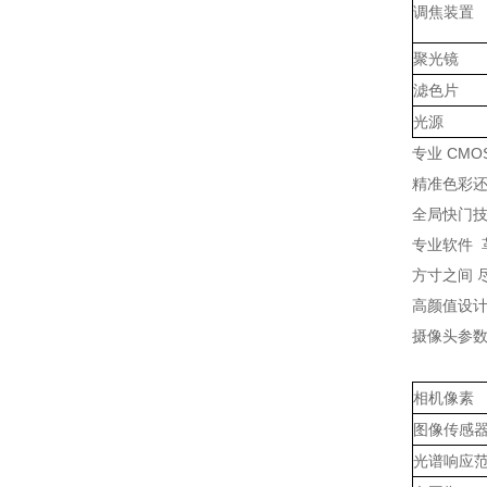
调焦装置
聚光镜
滤色片
光源
专业 CMO
精准色彩还
全局快门技
专业软件 
方寸之间 
高颜值设计
摄像头参
相机像素
图像传感
光谱响应