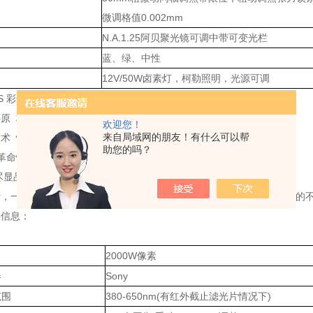
微调格值0.002mm
N.A.1.25阿贝聚光镜可调中带可变光栏
蓝、绿、中性
12V/50W卤素灯，柯勒照明，光源可调
S 彩色相机
原 核心算法,有效改善色彩偏差
欢迎您！
来自局域网的朋友！有什么可以帮
术 快速捕获无失真未变形图像
助您的吗？
革命性的计算成像软件功能
尽显品质
，一丝不苟的CNC圆弧加工，一尘不染的环保喷涂工艺，干净不掉屑的不
数信息：
2000W像素
器
Sony
范围
380-650nm(有红外截止滤光片情况下)