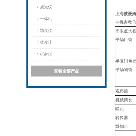
旋光仪
上海彼爱姆
一体机
主机参数
糖度仪
高眼点大
平场目镜
盐度计
折射仪
半复消色
平场物镜
查看全部产品
观察筒
机械筒长
瞳距
转换器
载物台