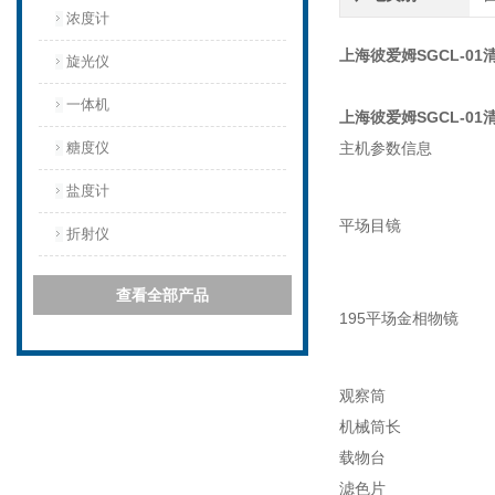
浓度计
上海彼爱姆SGCL-0
旋光仪
一体机
上海彼爱姆SGCL-0
糖度仪
主机参数信息
盐度计
平场目镜
折射仪
查看全部产品
195平场金相物镜
观察筒
机械筒长
载物台
滤色片