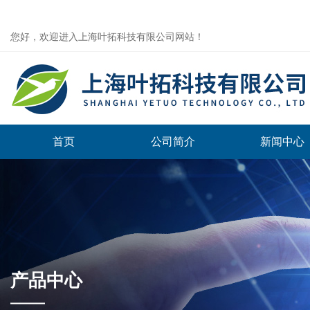
您好，欢迎进入上海叶拓科技有限公司网站！
首页
公司简介
新闻中心
产品中心