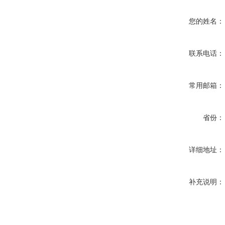
您的姓名：
联系电话：
常用邮箱：
省份：
详细地址：
补充说明：