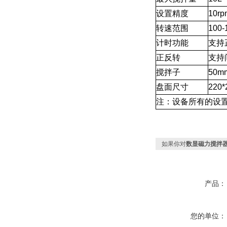
设置精度
10rp
转速范围
100-
计时功能
支持
正反转
支持
搅拌子
50m
盘面尺寸
220
注：设备所有的设
如果你对
数显磁力搅拌
产品：
您的单位：