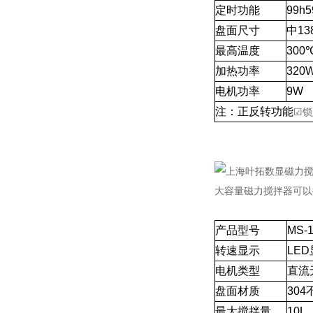
定时功能
99h5
盘面尺寸
中13
最高温度
300
加热功率
320
电机功率
9W
注：正反转功能
☑
锁
大容量磁力搅拌器可以
产品型号
MS-
转速显示
LE
电机类型
直流
盘面材质
30
最大搅拌量
10L