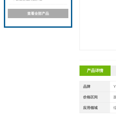
查看全部产品
产品详情
品牌
价格区间
应用领域