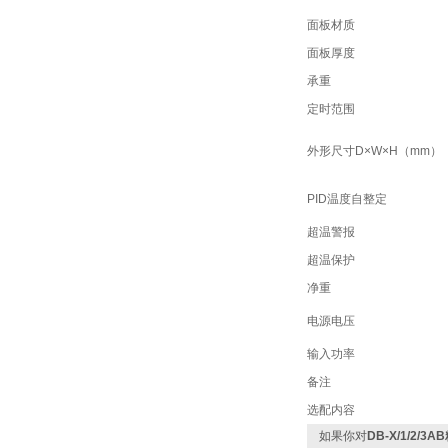
面板材质
面板厚度
承重
定时范围
外形尺寸D×W×H（mm）
PID温度自整定
超温警报
超温保护
净重
电源电压
输入功率
备注
选配内容
如果你对
DB-X/1/2/