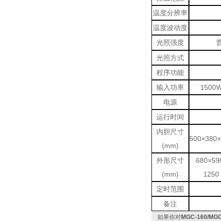
温度分辨率
温度波动度
光照强度
普
光照方式
程序功能
输入功率
1500
电源
运行时间
内胆尺寸
500×380×
(mm)
外形尺寸
680×59
(mm)
1250
定时范围
备注
如果你对
MGC-160/