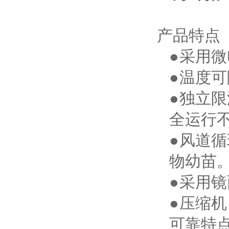
产品特点
●
采用微
●
温度可
●
独立限
全运行
●
风道循
物幼苗
●
采用镜
●
压缩机
可靠特